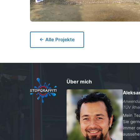
← Alle Projekte
Über mich
Aleksa
Anwendun
TÜV Rhei
Mein Te
Sie gern
immer or
aussehe