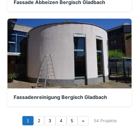
Fassade Abbeizen Bergisch Gladbach
Fassadenreinigung Bergisch Gladbach
54 Projekte
1
2
3
4
5
»